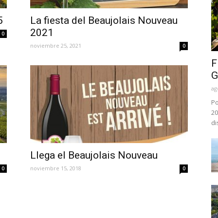
5
La fiesta del Beaujolais Nouveau
2021
0
noviembre 25, 2021
0
F
G
ag
Po
20
di
Llega el Beaujolais Nouveau
noviembre 15, 2018
0
0