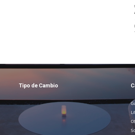
Tipo de Cambio
C
G
Li
O
So