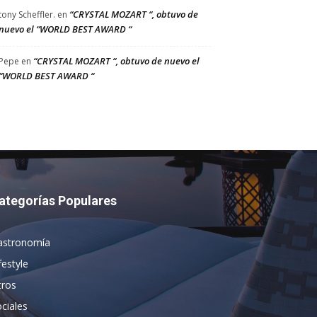
“CRYSTAL MOZART “, obtuvo de
tony Scheffler.
en
nuevo el “WORLD BEST AWARD “
“CRYSTAL MOZART “, obtuvo de nuevo el
Pepe
en
“WORLD BEST AWARD “
ategorías Populares
astronomía
festyle
tros
ciales