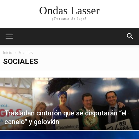
Ondas Lasser
¡Turismo de lujo!
Inicio
Sociales
SOCIALES
Trasladan cinturón que se disputarán “el
canelo” y golovkin