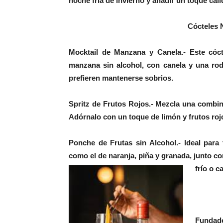
noche fría de invierno y añadir un toque cáli
Cócteles 
Mocktail de Manzana y Canela.-
Este cóc
manzana sin alcohol, con canela y una rod
prefieren mantenerse sobrios.
Spritz de Frutos Rojos.-
Mezcla una combin
Adórnalo con un toque de limón y frutos rojo
Ponche de Frutas sin Alcohol.-
Ideal para
como el de naranja, piña y granada, junto co
frío o c
Fundado