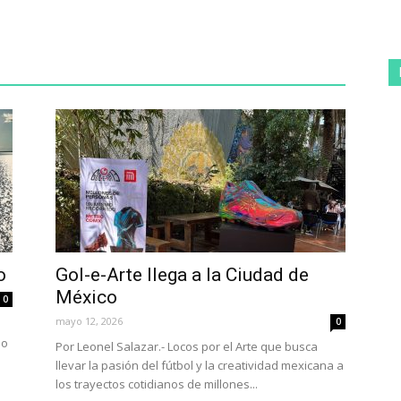
o
Gol-e-Arte llega a la Ciudad de
México
0
mayo 12, 2026
0
do
Por Leonel Salazar.- Locos por el Arte que busca
llevar la pasión del fútbol y la creatividad mexicana a
los trayectos cotidianos de millones...