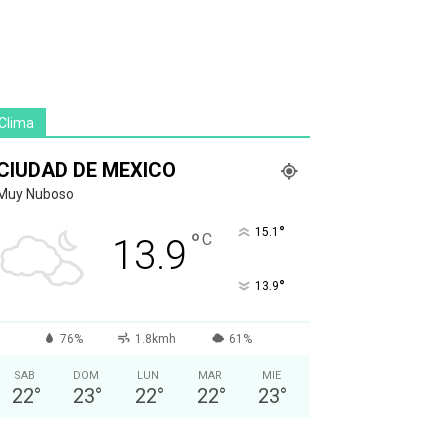
Clima
CIUDAD DE MEXICO
Muy Nuboso
°
15.1
°
C
13.9
°
13.9
76%
1.8kmh
61%
SAB
DOM
LUN
MAR
MIE
22
°
23
°
22
°
22
°
23
°