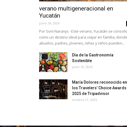
verano multigeneracional en
Yucatán
junio 24, 2026
Por Soni Naranjo.- Este verano, Yucatán se consoli
como un destino ideal para viajar en familia, dond
abuelos, padres, jóvenes, niñas y niños pueden...
Día de la Gastronomía
Sostenible
junio 10, 2026
María Dolores reconocido en
los Travelers’ Choice Awards
2025 de Tripadvisor
octubre 21, 2025