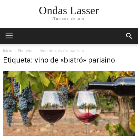
Ondas Lasser
¡Turismo de lujo!
Inicio
Etiquetas
Vino de «bistró» parisino
Etiqueta: vino de «bistró» parisino