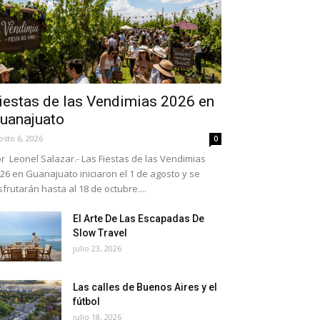
iestas de las Vendimias 2026 en
uanajuato
osto 6, 2026
0
r Leonel Salazar.- Las Fiestas de las Vendimias
26 en Guanajuato iniciaron el 1 de agosto y se
sfrutarán hasta al 18 de octubre....
El Arte De Las Escapadas De
Slow Travel
julio 23, 2026
Las calles de Buenos Aires y el
fútbol
julio 18, 2026