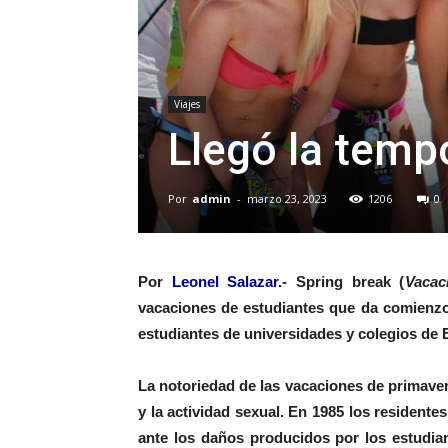
Viajes
Llegó la temp
Por
admin
-
marzo 23, 2023
1206
0
Por
Leonel Salazar
.- Spring break
(
Vacac
vacaciones de estudiantes que da comienzo 
estudiantes de universidades y colegios de
La notoriedad de las vacaciones de primaver
y la actividad sexual. En 1985 los resident
ante los daños producidos por los estudian