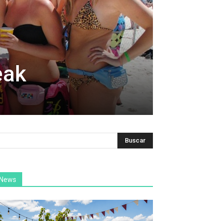
eak
News