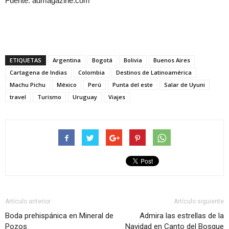
Fuente: admagazine.com
ETIQUETAS
Argentina
Bogotá
Bolivia
Buenos Aires
Cartagena de Indias
Colombia
Destinos de Latinoamérica
Machu Pichu
México
Perú
Punta del este
Salar de Uyuni
travel
Turismo
Uruguay
Viajes
Artículo anterior
Artículo siguiente
Boda prehispánica en Mineral de
Admira las estrellas de la
Pozos
Navidad en Canto del Bosque