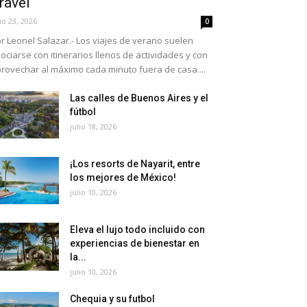
ravel
lio 23, 2026
0
r Leonel Salazar.- Los viajes de verano suelen
ociarse con itinerarios llenos de actividades y con
rovechar al máximo cada minuto fuera de casa....
Las calles de Buenos Aires y el
fútbol
julio 18, 2026
¡Los resorts de Nayarit, entre
los mejores de México!
julio 10, 2026
Eleva el lujo todo incluido con
experiencias de bienestar en
la...
julio 10, 2026
Chequia y su futbol