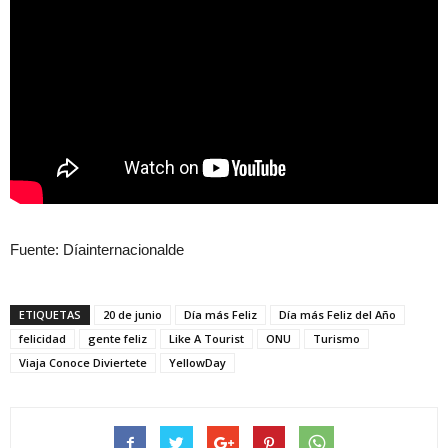
Fuente: Díainternacionalde
ETIQUETAS
20 de junio
Día más Feliz
Día más Feliz del Año
felicidad
gente feliz
Like A Tourist
ONU
Turismo
Viaja Conoce Diviertete
YellowDay