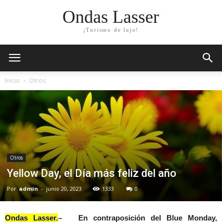
Ondas Lasser
¡Turismo de lujo!
Inicio
Otros
Otros
Yellow Day, el Día más feliz del año
Por
admin
-
junio 20, 2023
1333
0
Ondas Lasser.
– En contraposición del Blue Monday,