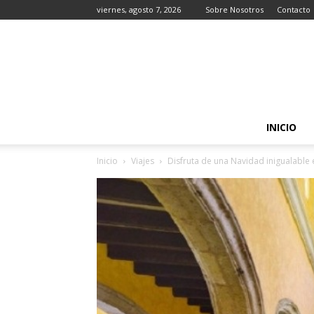
viernes, agosto 7, 2026
Sobre Nosotros
Contacto
INICIO
Inicio
Viajes
Disfruta de una Navidad inigualable e