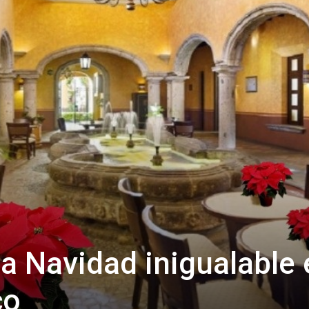
na Navidad inigualable 
co