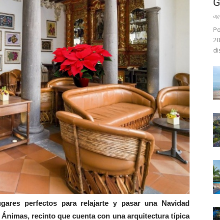
G
ag
Po
20
di
lugares perfectos para relajarte y pasar una Navidad
s Ánimas, recinto que cuenta con una arquitectura típica