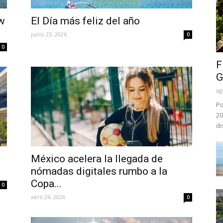
w
El Día más feliz del año
junio 23, 2026
0
0
F
G
ag
Po
20
di
México acelera la llegada de
nómadas digitales rumbo a la
Copa...
0
abril 24, 2026
0