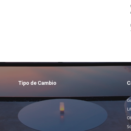
Tipo de Cambio
C
G
Li
O
So