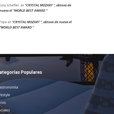
“CRYSTAL MOZART “, obtuvo de
tony Scheffler.
en
nuevo el “WORLD BEST AWARD “
“CRYSTAL MOZART “, obtuvo de nuevo el
Pepe
en
“WORLD BEST AWARD “
ategorías Populares
astronomía
festyle
tros
ciales