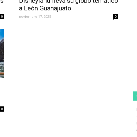
es
Disneyland lleva su globo temático
a León Guanajuato
noviembre 17, 2025
0
0
0