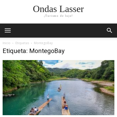
Ondas Lasser
¡Turismo de lujo!
Inicio
Etiquetas
MontegoBay
Etiqueta: MontegoBay