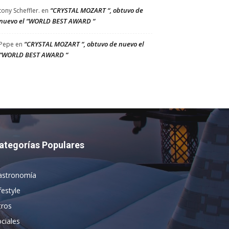
“CRYSTAL MOZART “, obtuvo de
tony Scheffler.
en
nuevo el “WORLD BEST AWARD “
“CRYSTAL MOZART “, obtuvo de nuevo el
Pepe
en
“WORLD BEST AWARD “
ategorías Populares
astronomía
festyle
tros
ciales