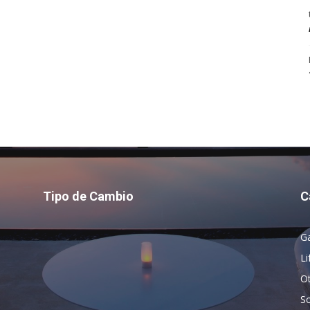
Tipo de Cambio
C
G
Li
O
So