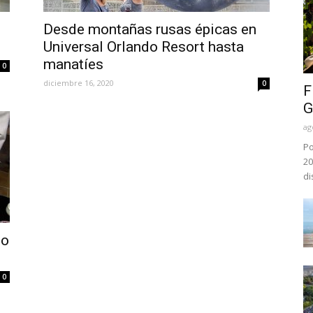
Desde montañas rusas épicas en
Universal Orlando Resort hasta
manatíes
0
diciembre 16, 2020
0
F
G
ag
Po
20
di
no
0