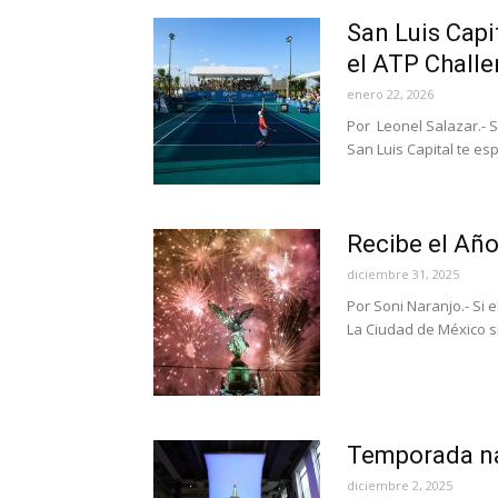
San Luis Capi
el ATP Challe
enero 22, 2026
Por Leonel Salazar.- S
San Luis Capital te es
Recibe el Añ
diciembre 31, 2025
Por Soni Naranjo.- Si e
La Ciudad de México s
Temporada na
diciembre 2, 2025