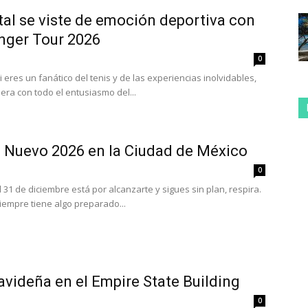
tal se viste de emoción deportiva con
nger Tour 2026
0
i eres un fanático del tenis y de las experiencias inolvidables,
pera con todo el entusiasmo del...
o Nuevo 2026 en la Ciudad de México
0
l 31 de diciembre está por alcanzarte y sigues sin plan, respira.
iempre tiene algo preparado...
videña en el Empire State Building
0