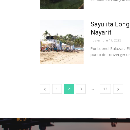
Sayulita Long
Nayarit
noviembre 17, 2025
Por Leonel Salazar.- E
punto de converger un
...
1
2
3
13