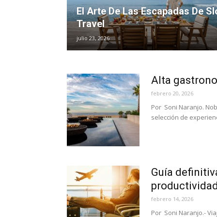
El Arte De Las Escapadas De S
Travel
julio 23, 2026
Alta gastrono
febrero 20, 2026
Por Soni Naranjo. Nob
selección de experienc
Guía definitiv
productivida
febrero 14, 2026
Por Soni Naranjo.- Vi