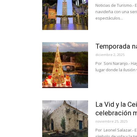
Noticias de Turismo.- 
navideña con una seri
espectáculos...
Temporada na
diciembre 2, 2025
Por Soni Naranjo.- Ha
lugar donde la ilusión 
La Vid y la C
celebración mu
noviembre 25, 2025
Por Leonel Salazar.- E
símbolo de vida y la tie