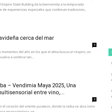
El Empire State Building da la bienvenida a la temporada
e de experiencias especiales que combinan tradiciones,
videña cerca del mar
0
y momentos del año en los que el alma busca un respiro, un
vuelva a sentirse tan...
eiba – Vendimia Maya 2025, Una
ltisensorial entre vino,...
0
n el corazón del oriente yucateco, donde la ceiba se alza como
rra respira historia, se...