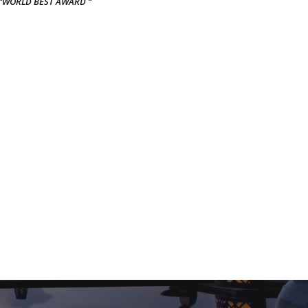
“WORLD BEST AWARD “