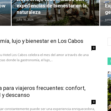
low
experiencias de bienestar en la
Ex
naturaleza
ge
julio 10, 2026
juni
mía, lujo y bienestar en Los Cabos
0
u Hotel Los Cabos celebra el mes del amor a través de una
ias donde la gastronomía, el lujo,...
a para viajeros frecuentes: confort,
d y descanso
0
ajar constantemente puede ser una experiencia enriquecedora,