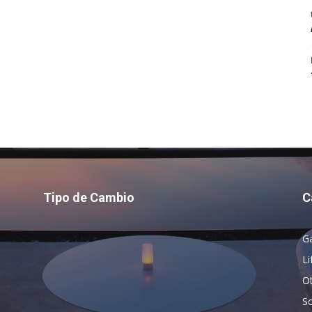
Tipo de Cambio
C
G
Li
O
So