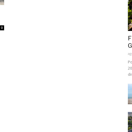
0
F
G
ag
Po
20
di