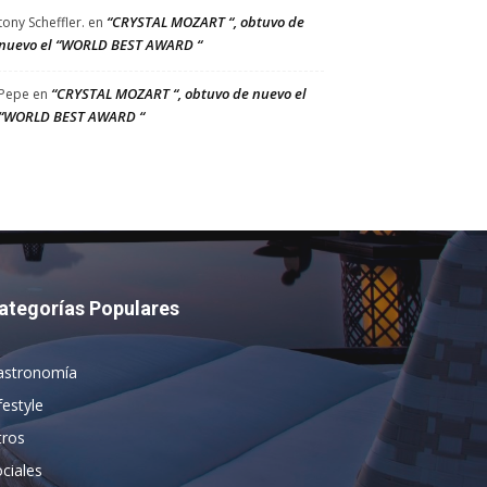
“CRYSTAL MOZART “, obtuvo de
tony Scheffler.
en
nuevo el “WORLD BEST AWARD “
“CRYSTAL MOZART “, obtuvo de nuevo el
Pepe
en
“WORLD BEST AWARD “
ategorías Populares
astronomía
festyle
tros
ciales