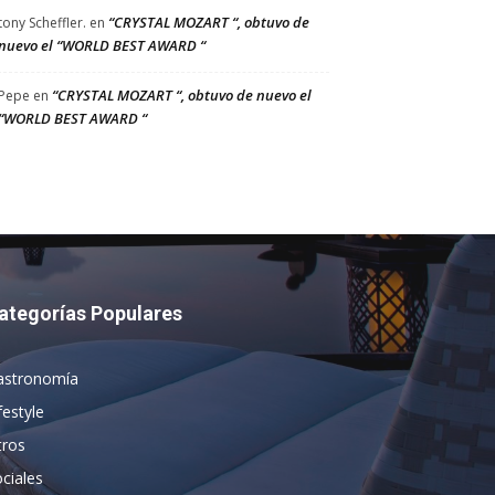
“CRYSTAL MOZART “, obtuvo de
tony Scheffler.
en
nuevo el “WORLD BEST AWARD “
“CRYSTAL MOZART “, obtuvo de nuevo el
Pepe
en
“WORLD BEST AWARD “
ategorías Populares
astronomía
festyle
tros
ciales