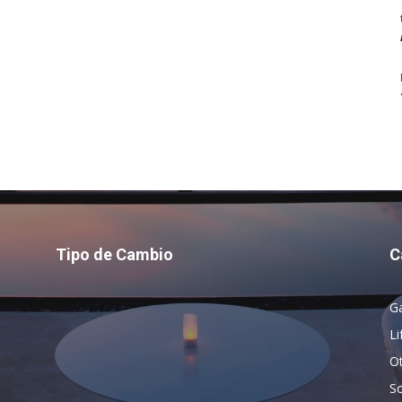
Tipo de Cambio
C
G
Li
O
So