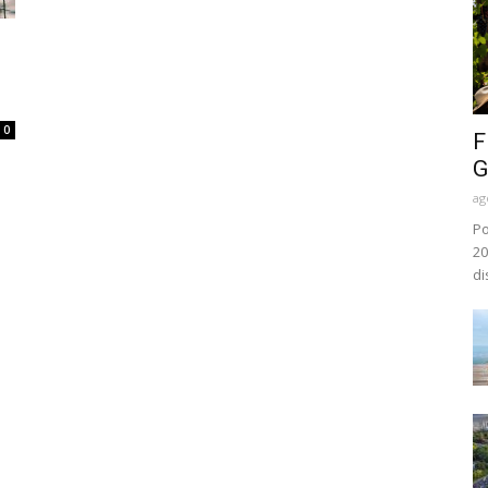
0
F
G
ag
Po
20
di