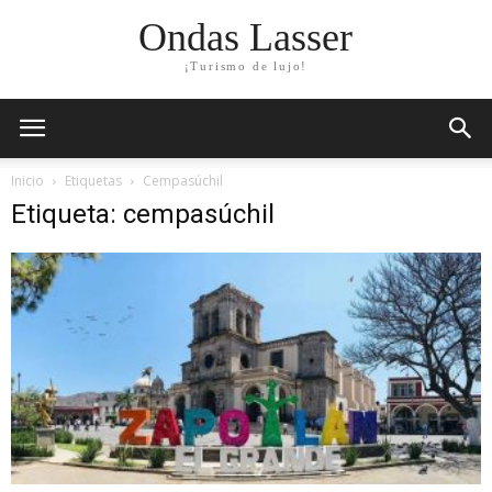
Ondas Lasser
¡Turismo de lujo!
Inicio
Etiquetas
Cempasúchil
Etiqueta: cempasúchil