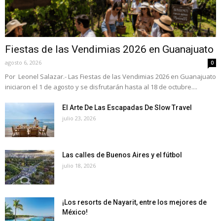
Fiestas de las Vendimias 2026 en Guanajuato
agosto 6, 2026
0
Por Leonel Salazar.- Las Fiestas de las Vendimias 2026 en Guanajuato
iniciaron el 1 de agosto y se disfrutarán hasta al 18 de octubre....
El Arte De Las Escapadas De Slow Travel
julio 23, 2026
Las calles de Buenos Aires y el fútbol
julio 18, 2026
¡Los resorts de Nayarit, entre los mejores de
México!