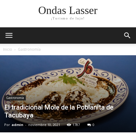
Ondas Lasser
¡Turismo de lujo!
Inicio
Gastronomía
Gastronomía
El tradicional Mole de la Poblanita de
Tacubaya
Por
admin
-
noviembre 10, 2021
1787
0